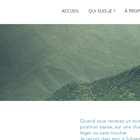
ACCUEIL
QUi SUIS-JE ?
À PRO
Quand vous recevez un soin 
position assise, sur une ch
léger ou sans toucher.
Je reçois chez moi à Schaer