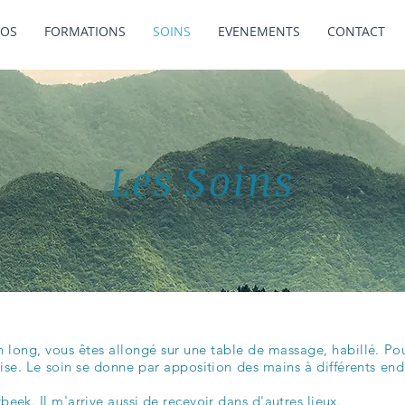
POS
FORMATIONS
SOINS
EVENEMENTS
CONTACT
Les Soins
long, vous êtes allongé sur une table de massage, habillé. Pour
aise. Le soin se donne par apposition des mains à différents end
beek. Il m'arrive aussi de recevoir dans d'autres lieux.